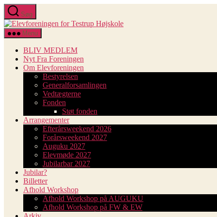
Spring
Søg
til
Elevforeningen
indholdet
for
Menu
Testrup
Højskole
BLIV MEDLEM
Nyt Fra Foreningen
Om Elevforeningen
Bestyrelsen
Generalforsamlingen
Vedtægterne
Fonden
Støt fonden
Arrangementer
Efterårsweekend 2026
Forårsweekend 2027
Auguku 2027
Elevmøde 2027
Jubilarbar 2027
Jubilar?
Billetter
Afhold Workshop
Afhold Workshop på AUGUKU
Afhold Workshop på FW & EW
Arkiv