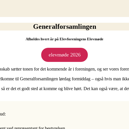
Generalforsamlingen
Afholdes hvert år på Elevforeningens Elevmøde
elevmøde 2026
esskab sætter tonen for det kommende år i foreningen, og ser vores fore
 velkomne til Generalforsamlingen lørdag formiddag – også hvis man ik
ft, så er det et godt sted at komme og blive hørt. Det kan også være, at det
ud:
ent ved repræsentant for bestyrelsen