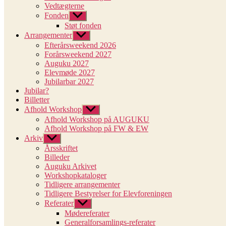
Vedtægterne
Fonden
Vis
undermenu
Støt fonden
Arrangementer
Vis
undermenu
Efterårsweekend 2026
Forårsweekend 2027
Auguku 2027
Elevmøde 2027
Jubilarbar 2027
Jubilar?
Billetter
Afhold Workshop
Vis
undermenu
Afhold Workshop på AUGUKU
Afhold Workshop på FW & EW
Arkiv
Vis
undermenu
Årsskriftet
Billeder
Auguku Arkivet
Workshopkataloger
Tidligere arrangementer
Tidligere Bestyrelser for Elevforeningen
Referater
Vis
undermenu
Mødereferater
Generalforsamlings-referater