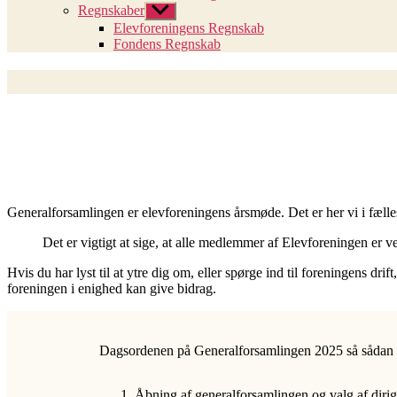
Regnskaber
Vis
undermenu
Elevforeningens Regnskab
Fondens Regnskab
Generalforsamlingen er elevforeningens årsmøde. Det er her vi i fæll
Det er vigtigt at sige, at alle medlemmer af Elevforeningen er
Hvis du har lyst til at ytre dig om, eller spørge ind til foreningens dri
foreningen i enighed kan give bidrag.
Dagsordenen på Generalforsamlingen 2025 så sådan 
Åbning af generalforsamlingen og valg af dirig