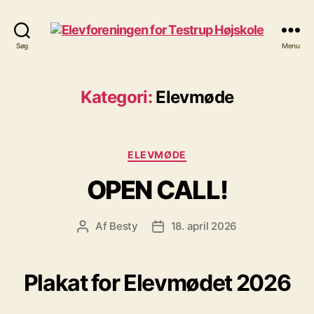
Elevforeningen
Søg
Menu
for
Testrup
Højskole
Kategori:
Elevmøde
Kategorier
ELEVMØDE
OPEN CALL!
Af
Besty
18. april 2026
Indlægsforfatter
Indlægsdato
Plakat for Elevmødet 2026