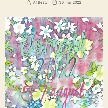
Af
Besty
30. maj 2022
Indlægsforfatter
Indlægsdato