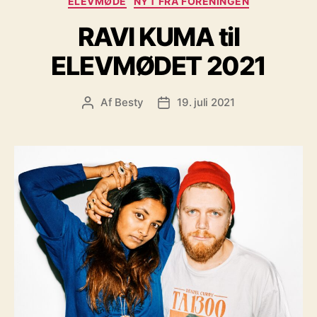
ELEVMØDE
NYT FRA FORENINGEN
RAVI KUMA til
ELEVMØDET 2021
Af
Besty
19. juli 2021
Indlægsforfatter
Indlægsdato