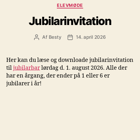
Kategorier
ELEVMØDE
Jubilarinvitation
Af
Besty
14. april 2026
Indlægsforfatter
Indlægsdato
Her kan du læse og downloade jubilarinvitation
til
jubilarbar
lørdag d. 1. august 2026. Alle der
har en årgang, der ender på 1 eller 6 er
jubilarer i år!