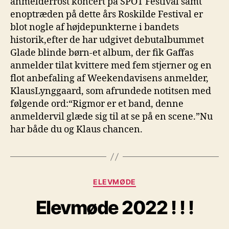
anmelderrost koncert på SPOT Festival samt
enoptræden på dette års Roskilde Festival er
blot nogle af højdepunkterne i bandets
historik,efter de har udgivet debutalbummet
Glade blinde børn-et album, der fik Gaffas
anmelder tilat kvittere med fem stjerner og en
flot anbefaling af Weekendavisens anmelder,
KlausLynggaard, som afrundede notitsen med
følgende ord:“Rigmor er et band, denne
anmeldervil glæde sig til at se på en scene.”Nu
har både du og Klaus chancen.
Kategorier
ELEVMØDE
Elevmøde 2022 ! ! !