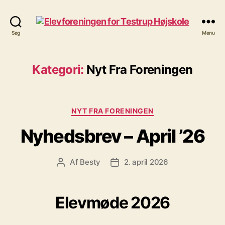
Elevforeningen
Søg
Menu
for
Testrup
Højskole
Kategori:
Nyt Fra Foreningen
Kategorier
NYT FRA FORENINGEN
Nyhedsbrev – April ’26
Af
Besty
2. april 2026
Indlægsforfatter
Indlægsdato
Elevmøde 2026