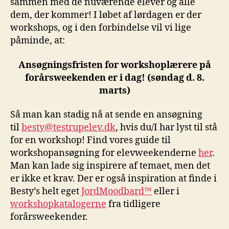
sammen med de nuværende elever og alle
dem, der kommer! I løbet af lørdagen er der
workshops, og i den forbindelse vil vi lige
påminde, at:
Ansøgningsfristen for workshoplærere på
forårsweekenden er i dag! (søndag d. 8.
marts)
Så man kan stadig nå at sende en ansøgning
til
besty@testrupelev.dk
, hvis du/I har lyst til stå
for en workshop! Find vores guide til
workshopansøgning for elevweekenderne
her
.
Man kan lade sig inspirere af temaet, men det
er ikke et krav. Der er også inspiration at finde i
Besty’s helt eget
JordMoodbard™
eller i
workshopkatalogerne
fra tidligere
forårsweekender.