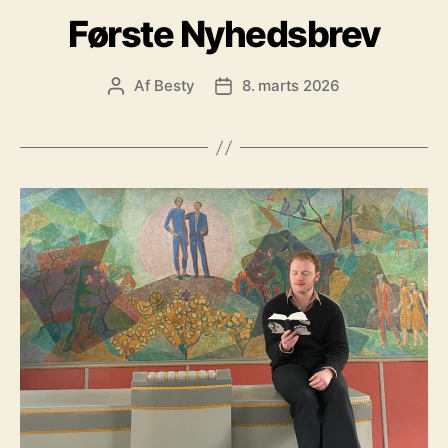
Første Nyhedsbrev
Af
Besty
8. marts 2026
Indlægsforfatter
Indlægsdato