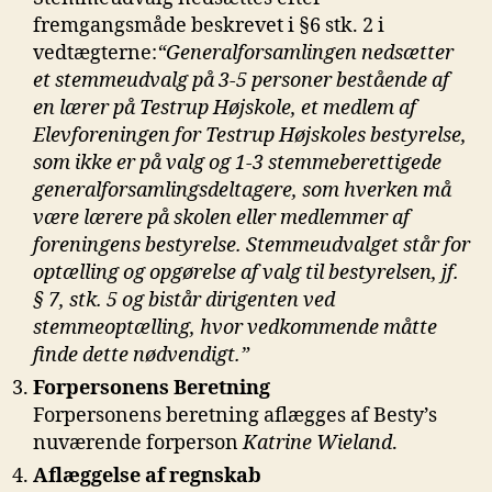
fremgangsmåde beskrevet i §6 stk. 2 i
vedtægterne:
“Generalforsamlingen nedsætter
et stemmeudvalg på 3-5 personer bestående af
en lærer på Testrup Højskole, et medlem af
Elevforeningen for Testrup Højskoles bestyrelse,
som ikke er på valg og 1-3 stemmeberettigede
generalforsamlingsdeltagere, som hverken må
være lærere på skolen eller medlemmer af
foreningens bestyrelse. Stemmeudvalget står for
optælling og opgørelse af valg til bestyrelsen, jf.
§ 7, stk. 5 og bistår dirigenten ved
stemmeoptælling, hvor vedkommende måtte
finde dette nødvendigt.”
Forpersonens Beretning
Forpersonens beretning aflægges af Besty’s
nuværende forperson
Katrine Wieland
.
Aflæggelse af regnskab